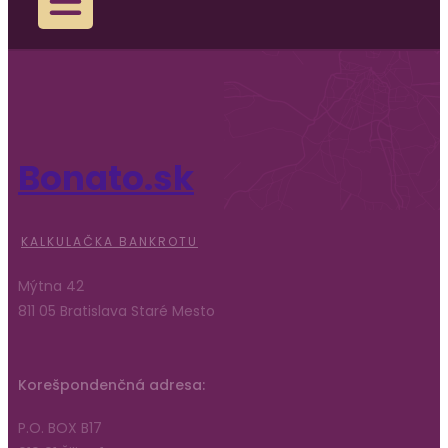
Bonato.sk
KALKULAČKA BANKROTU
Mýtna 42
811 05 Bratislava Staré Mesto
Korešpondenčná adresa:
P.O. BOX B17