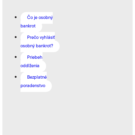
Čo je osobný
bankrot
Prečo vyhlásiť
osobný bankrot?
Priebeh
oddlženia
Bezplatné
poradenstvo