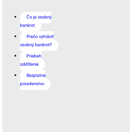
Čo je osobný
bankrot
Prečo vyhlásiť
osobný bankrot?
Priebeh
oddlženia
Bezplatné
poradenstvo