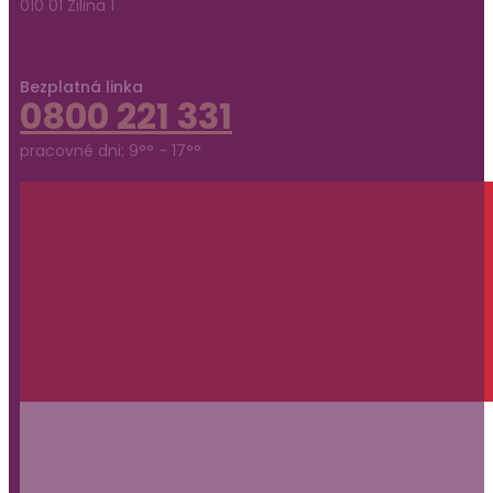
010 01 Žilina 1
Bezplatná linka
0800 221 331
pracovné dni: 9°° - 17°°