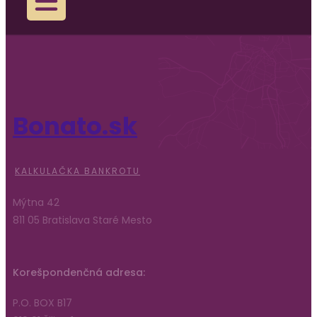
Bonato.sk
KALKULAČKA BANKROTU
Mýtna 42
811 05 Bratislava Staré Mesto
Korešpondenčná adresa:
P.O. BOX B17