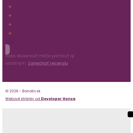
(302)
Vaša skúsenosť môže pomôcť aj
ostatným.
Zanechať recenziu
© 2026 - Bonato.sk
Webové stránky od
Developer Honza