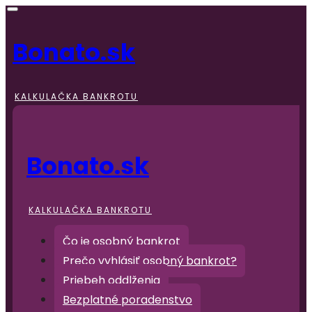
Bonato.sk
KALKULAČKA BANKROTU
Bonato.sk
KALKULAČKA BANKROTU
Čo je osobný bankrot
Prečo vyhlásiť osobný bankrot?
Priebeh oddlženia
Bezplatné poradenstvo