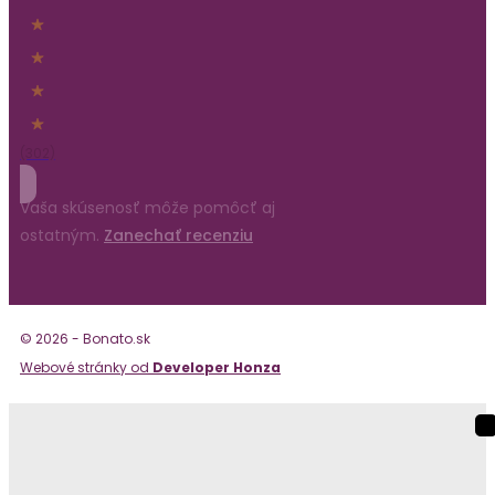
(302)
Vaša skúsenosť môže pomôcť aj
ostatným.
Zanechať recenziu
© 2026 - Bonato.sk
Webové stránky od
Developer Honza