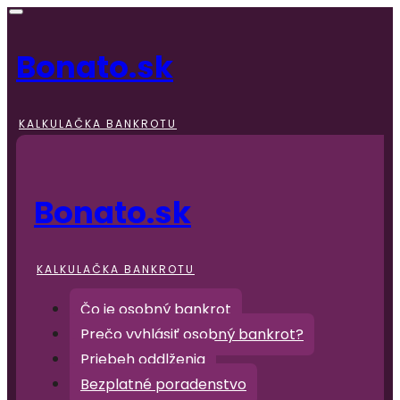
Bonato.sk
KALKULAČKA BANKROTU
Bonato.sk
KALKULAČKA BANKROTU
Čo je osobný bankrot
Prečo vyhlásiť osobný bankrot?
Priebeh oddlženia
Bezplatné poradenstvo