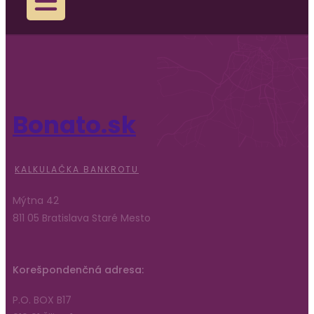
Bonato.sk
KALKULAČKA BANKROTU
Mýtna 42
811 05 Bratislava Staré Mesto
Korešpondenčná adresa:
P.O. BOX B17