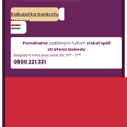
Kalkulačka bankrotu
Magyarul
Pomáhame
zadlženým ľuďom
získať späť
stratenú slobodu
Bezplatná linka pracovné dni: 9°° - 17°°
0800 221 331