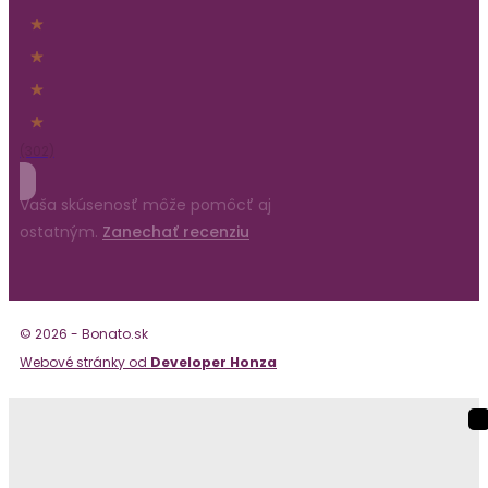
(302)
Vaša skúsenosť môže pomôcť aj
ostatným.
Zanechať recenziu
© 2026 - Bonato.sk
Webové stránky od
Developer Honza