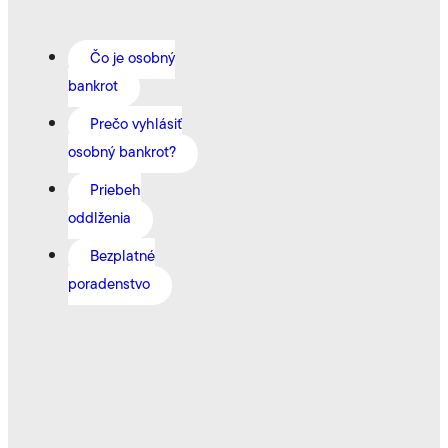
Čo je osobný
bankrot
Prečo vyhlásiť
osobný bankrot?
Priebeh
oddlženia
Bezplatné
poradenstvo