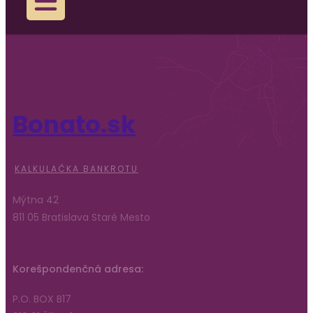
Bonato.sk
KALKULAČKA BANKROTU
Mýtna 42
811 05 Bratislava Staré Mesto
Korešpondenčná adresa:
P.O. BOX B17