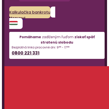
Kalkulačka bankrotu
Magyarul
Pomáhame
zadlženým ľuďom
získať späť
stratenú slobodu
Bezplatná linka pracovné dni: 9°° - 17°°
0800 221 331