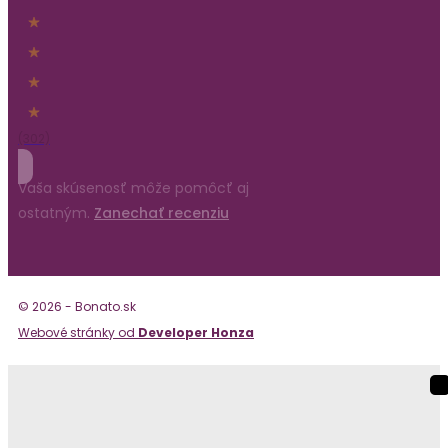
(302)
Vaša skúsenosť môže pomôcť aj
ostatným.
Zanechať recenziu
© 2026 - Bonato.sk
Webové stránky od
Developer Honza