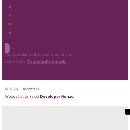
(302)
Vaša skúsenosť môže pomôcť aj
ostatným.
Zanechať recenziu
© 2026 - Bonato.sk
Webové stránky od
Developer Honza