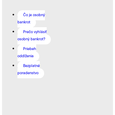
Čo je osobný
bankrot
Prečo vyhlásiť
osobný bankrot?
Priebeh
oddlženia
Bezplatné
poradenstvo