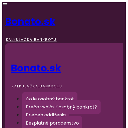
Bonato.sk
KALKULAČKA BANKROTU
Bonato.sk
KALKULAČKA BANKROTU
Čo je osobný bankrot
Prečo vyhlásiť osobný bankrot?
Priebeh oddlženia
Bezplatné poradenstvo