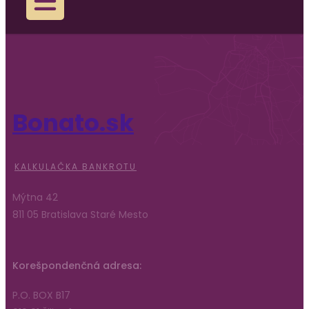
Bonato.sk
KALKULAČKA BANKROTU
Mýtna 42
811 05 Bratislava Staré Mesto
Korešpondenčná adresa:
P.O. BOX B17