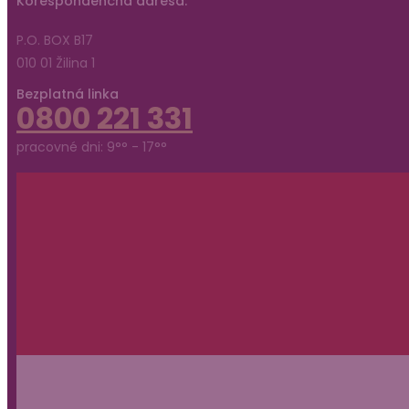
Korešpondenčná adresa:
P.O. BOX B17
010 01 Žilina 1
Bezplatná linka
0800 221 331
pracovné dni: 9°° - 17°°