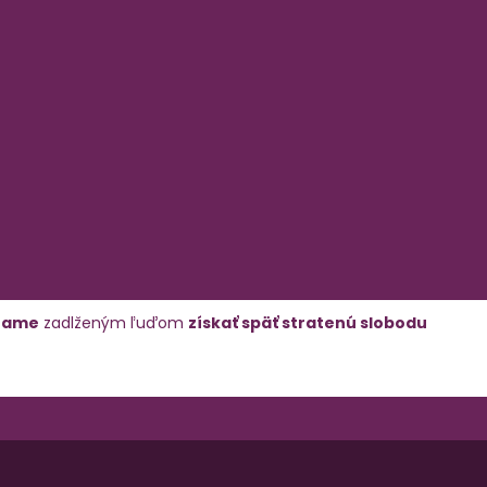
hame
zadlženým ľuďom
získať späť stratenú slobodu