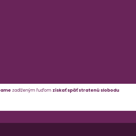
hame
zadlženým ľuďom
získať späť stratenú slobodu