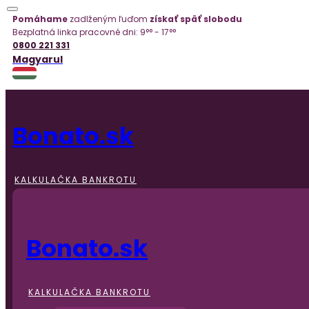
Pomáhame
zadlženým ľuďom
získať späť slobodu
Bezplatná linka pracovné dni: 9°° - 17°°
0800 221 331
Magyarul
Bonato.sk
KALKULAČKA BANKROTU
Bonato.sk
KALKULAČKA BANKROTU