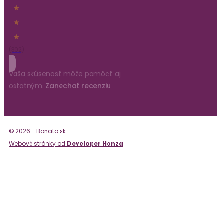
(302)
Vaša skúsenosť môže pomôcť aj
ostatným.
Zanechať recenziu
© 2026 - Bonato.sk
Webové stránky od
Developer Honza