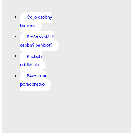
Čo je osobný
bankrot
Prečo vyhlásiť
osobný bankrot?
Priebeh
oddlženia
Bezplatné
poradenstvo