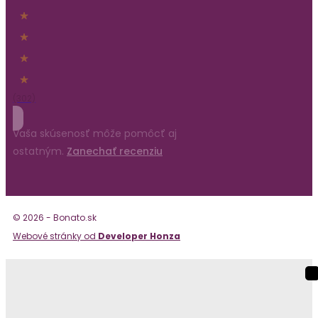
(302)
Vaša skúsenosť môže pomôcť aj
ostatným.
Zanechať recenziu
© 2026 - Bonato.sk
Webové stránky od
Developer Honza