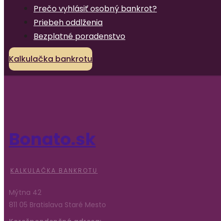
Prečo vyhlásiť osobný bankrot?
Priebeh oddlženia
Bezplatné poradenstvo
Kalkulačka bankrotu
Bonato.sk
KALKULAČKA BANKROTU
Mýtna 42
811 05 Bratislava Staré Mesto