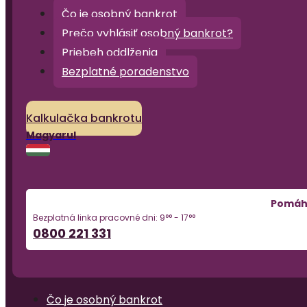
Čo je osobný bankrot
Prečo vyhlásiť osobný bankrot?
Priebeh oddlženia
Bezplatné poradenstvo
Kalkulačka bankrotu
Magyarul
Pomá
Bezplatná linka pracovné dni: 9°° - 17°°
0800 221 331
Čo je osobný bankrot