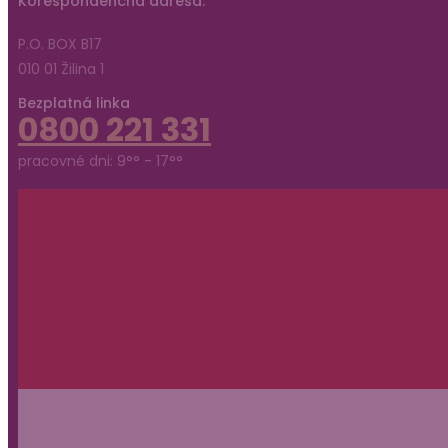
Korešpondenčná adresa:
P.O. BOX B17
010 01 Žilina 1
Bezplatná linka
0800 221 331
pracovné dni: 9°° - 17°°