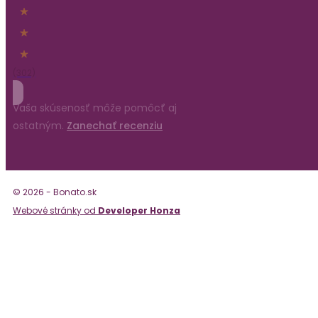
(302)
Vaša skúsenosť môže pomôcť aj
ostatným.
Zanechať recenziu
© 2026 - Bonato.sk
Webové stránky od
Developer Honza