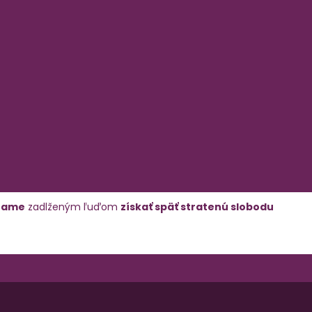
hame
zadlženým ľuďom
získať späť stratenú slobodu