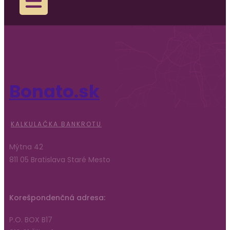
Bonato.sk
KALKULAČKA BANKROTU
Mýtna 42
811 05 Bratislava Staré Mesto
Korešpondenčná adresa:
P.O. BOX B17