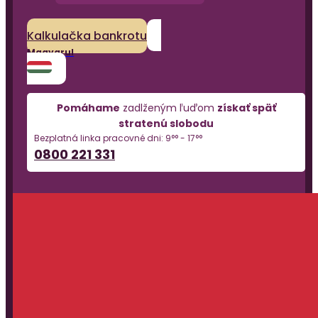
Kalkulačka bankrotu
Magyarul
Pomáhame
zadlženým ľuďom
získať späť
stratenú slobodu
Bezplatná linka pracovné dni: 9°° - 17°°
0800 221 331