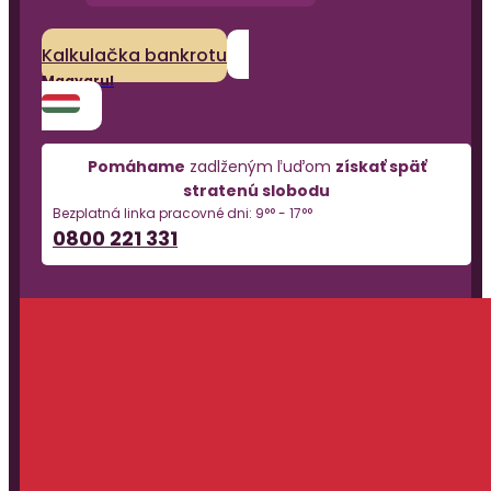
Kalkulačka bankrotu
Magyarul
Pomáhame
zadlženým ľuďom
získať späť
stratenú slobodu
Bezplatná linka pracovné dni: 9°° - 17°°
0800 221 331