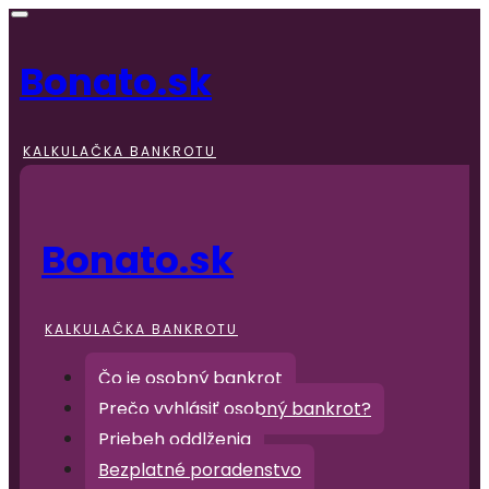
Bonato.sk
KALKULAČKA BANKROTU
Bonato.sk
KALKULAČKA BANKROTU
Čo je osobný bankrot
Prečo vyhlásiť osobný bankrot?
Priebeh oddlženia
Bezplatné poradenstvo