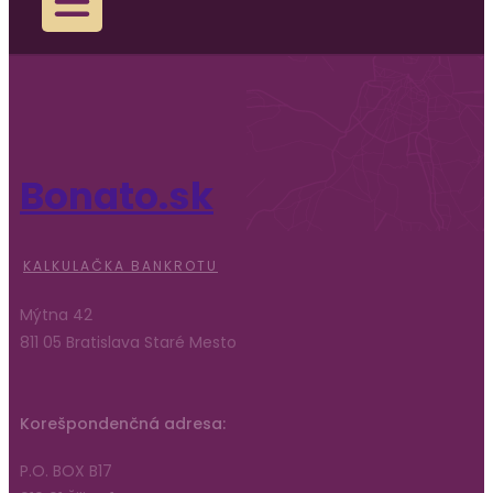
Bonato.sk
KALKULAČKA BANKROTU
Mýtna 42
811 05 Bratislava Staré Mesto
Korešpondenčná adresa:
P.O. BOX B17