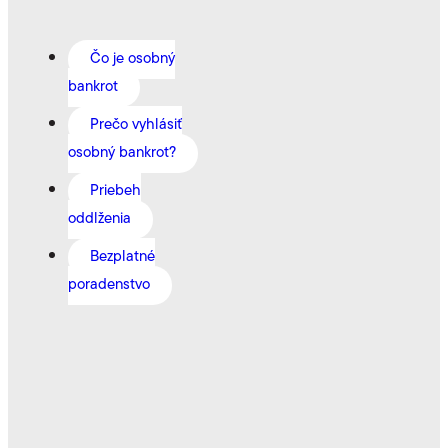
Čo je osobný
bankrot
Prečo vyhlásiť
osobný bankrot?
Priebeh
oddlženia
Bezplatné
poradenstvo