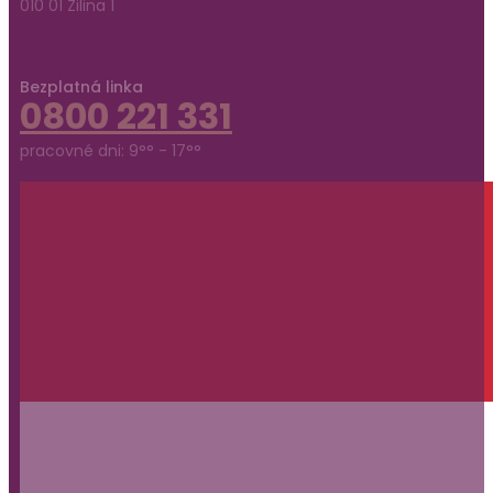
010 01 Žilina 1
Bezplatná linka
0800 221 331
pracovné dni: 9°° - 17°°