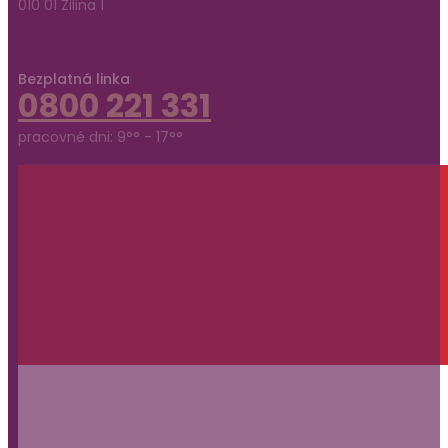
010 01 Žilina 1
Bezplatná linka
0800 221 331
pracovné dni: 9°° - 17°°