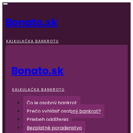
Bonato.sk
KALKULAČKA BANKROTU
Bonato.sk
KALKULAČKA BANKROTU
Čo je osobný bankrot
Prečo vyhlásiť osobný bankrot?
Priebeh oddlženia
Bezplatné poradenstvo