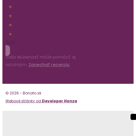
(302)
Vaša skúsenosť môže pomôcť aj
ostatným.
Zanechať recenziu
© 2026 - Bonato.sk
Webové stránky od
Developer Honza