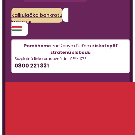
Kalkulačka bankrotu
Magyarul
Pomáhame
zadlženým ľuďom
získať späť
stratenú slobodu
Bezplatná linka pracovné dni: 9°° - 17°°
0800 221 331