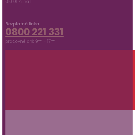
010 01 Žilina 1
Bezplatná linka
0800 221 331
pracovné dni: 9°° - 17°°