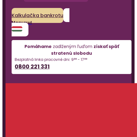
Kalkulačka bankrotu
Magyarul
Pomáhame
zadlženým ľuďom
získať späť
stratenú slobodu
Bezplatná linka pracovné dni: 9°° - 17°°
0800 221 331