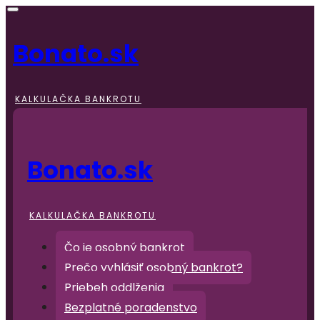
Bonato.sk
KALKULAČKA BANKROTU
Bonato.sk
KALKULAČKA BANKROTU
Čo je osobný bankrot
Prečo vyhlásiť osobný bankrot?
Priebeh oddlženia
Bezplatné poradenstvo