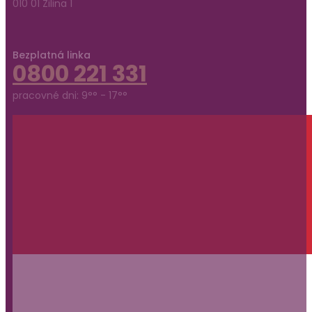
010 01 Žilina 1
Bezplatná linka
0800 221 331
pracovné dni: 9°° - 17°°