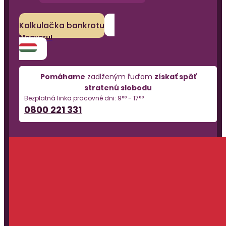
Kalkulačka bankrotu
Magyarul
Pomáhame
zadlženým ľuďom
získať späť
stratenú slobodu
Bezplatná linka pracovné dni: 9°° - 17°°
0800 221 331