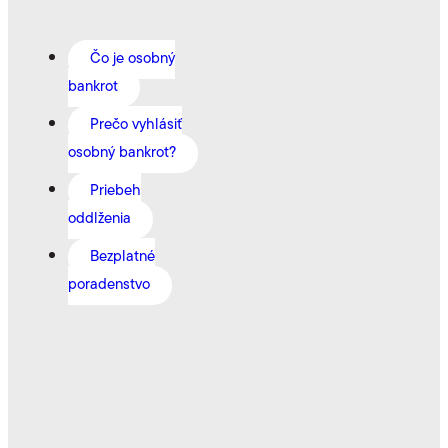
Čo je osobný
bankrot
Prečo vyhlásiť
osobný bankrot?
Priebeh
oddlženia
Bezplatné
poradenstvo