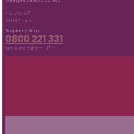
Korešpondenčná adresa:
P.O. BOX B17
010 01 Žilina 1
Bezplatná linka
0800 221 331
pracovné dni: 9°° - 17°°