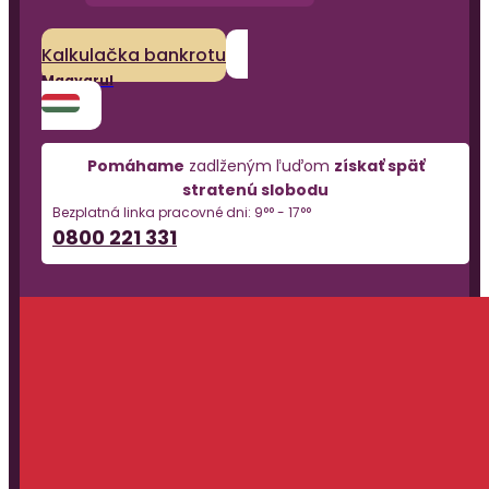
Kalkulačka bankrotu
Magyarul
Pomáhame
zadlženým ľuďom
získať späť
stratenú slobodu
Bezplatná linka pracovné dni: 9°° - 17°°
0800 221 331