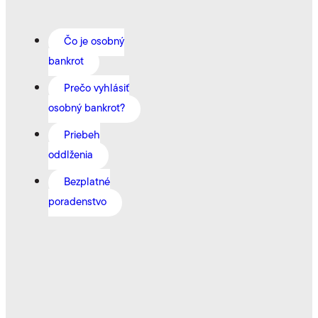
Čo je osobný
bankrot
Prečo vyhlásiť
osobný bankrot?
Priebeh
oddlženia
Bezplatné
poradenstvo