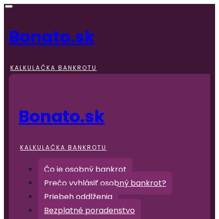
Bonato.sk
KALKULAČKA BANKROTU
Bonato.sk
KALKULAČKA BANKROTU
Čo je osobný bankrot
Prečo vyhlásiť osobný bankrot?
Priebeh oddlženia
Bezplatné poradenstvo