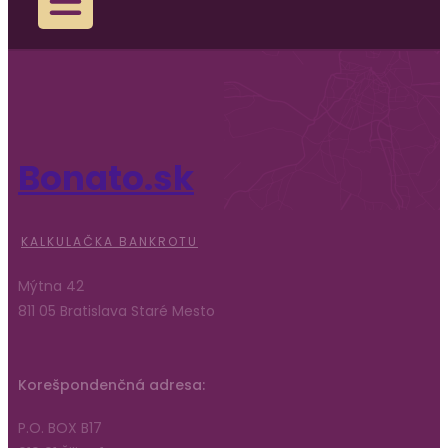
Bonato.sk
KALKULAČKA BANKROTU
Mýtna 42
811 05 Bratislava Staré Mesto
Korešpondenčná adresa:
P.O. BOX B17