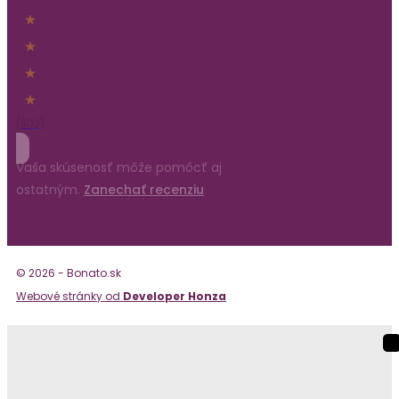
(302)
Vaša skúsenosť môže pomôcť aj
ostatným.
Zanechať recenziu
© 2026 - Bonato.sk
Webové stránky od
Developer Honza