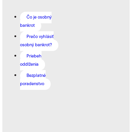
Čo je osobný
bankrot
Prečo vyhlásiť
osobný bankrot?
Priebeh
oddlženia
Bezplatné
poradenstvo