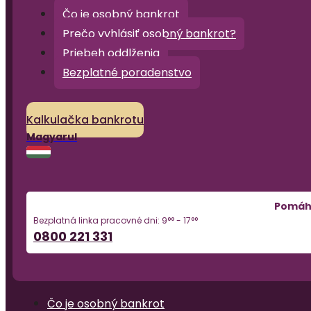
Čo je osobný bankrot
Prečo vyhlásiť osobný bankrot?
Priebeh oddlženia
Bezplatné poradenstvo
Kalkulačka bankrotu
Magyarul
Pomá
Bezplatná linka pracovné dni: 9°° - 17°°
0800 221 331
Čo je osobný bankrot