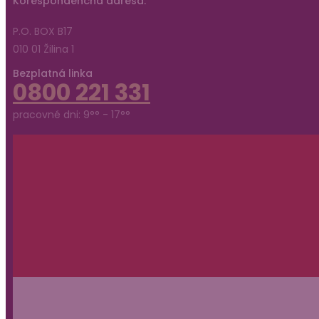
Korešpondenčná adresa:
P.O. BOX B17
010 01 Žilina 1
Bezplatná linka
0800 221 331
pracovné dni: 9°° - 17°°