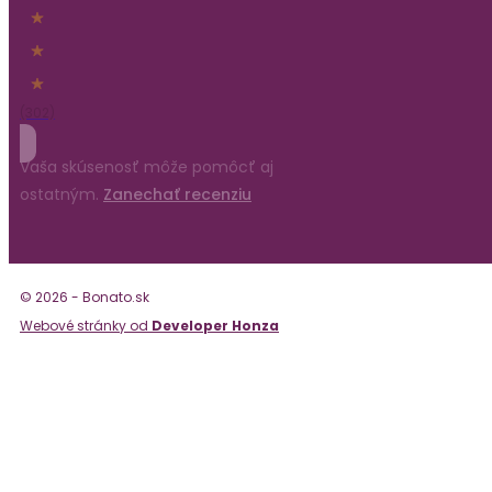
(302)
Vaša skúsenosť môže pomôcť aj
ostatným.
Zanechať recenziu
© 2026 - Bonato.sk
Webové stránky od
Developer Honza