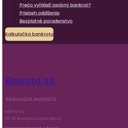
Prečo vyhlásiť osobný bankrot?
Priebeh oddlženia
Bezplatné poradenstvo
Kalkulačka bankrotu
Bonato.sk
KALKULAČKA BANKROTU
Mýtna 42
811 05 Bratislava Staré Mesto