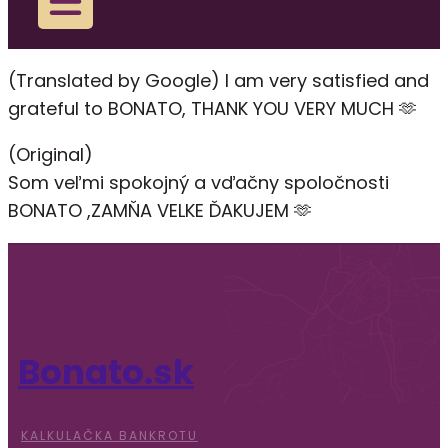
(Translated by Google) I am very satisfied and
grateful to BONATO, THANK YOU VERY MUCH 🫶
(Original)
Som veľmi spokojný a vďačny spoločnosti
BONATO ,ZAMŇA VELKE ĎAKUJEM 🫶
Bonato.sk
KALKULAČKA BANKROTU