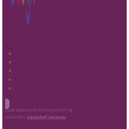
4,7
(302)
Vaša skúsenosť môže pomôcť aj
ostatným.
Zanechať recenziu