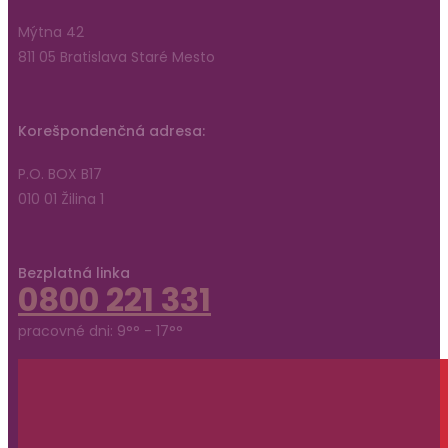
Mýtna 42
811 05 Bratislava Staré Mesto
Korešpondenčná adresa:
P.O. BOX B17
010 01 Žilina 1
Bezplatná linka
0800 221 331
pracovné dni: 9°° - 17°°