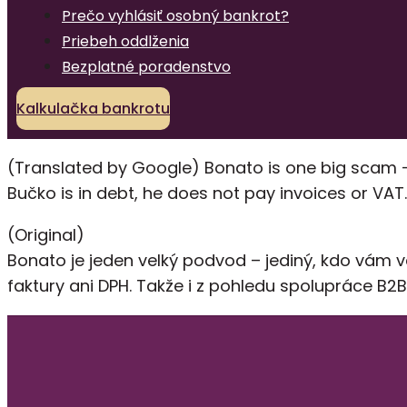
Prečo vyhlásiť osobný bankrot?
Priebeh oddlženia
Bezplatné poradenstvo
Kalkulačka bankrotu
(Translated by Google) Bonato is one big scam – t
Bučko is in debt, he does not pay invoices or VAT. 
(Original)
Bonato je jeden velký podvod – jediný, kdo vám v
faktury ani DPH. Takže i z pohledu spolupráce B2B