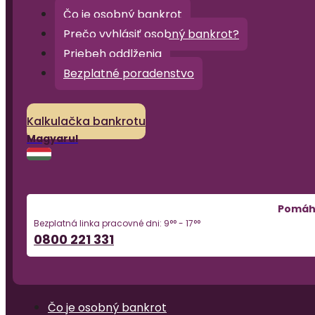
Čo je osobný bankrot
Prečo vyhlásiť osobný bankrot?
Priebeh oddlženia
Bezplatné poradenstvo
Kalkulačka bankrotu
Magyarul
Pomá
Bezplatná linka pracovné dni: 9°° - 17°°
0800 221 331
Čo je osobný bankrot