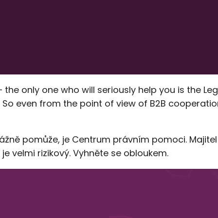
he only one who will seriously help you is the Leg
So even from the point of view of B2B cooperation, i
ážně pomůže, je Centrum právním pomoci. Majitel Z
 je velmi rizikový. Vyhněte se obloukem.