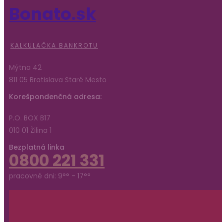
Bonato.sk
KALKULAČKA BANKROTU
Mýtna 42
811 05 Bratislava Staré Mesto
Korešpondenčná adresa:
P.O. BOX B17
010 01 Žilina 1
Bezplatná linka
0800 221 331
pracovné dni: 9°° - 17°°