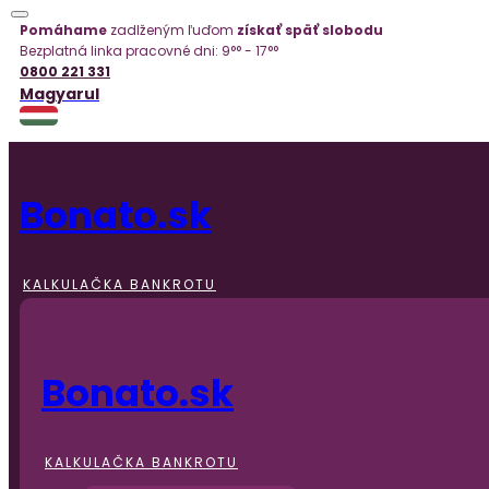
Pomáhame
zadlženým ľuďom
získať späť slobodu
Bezplatná linka pracovné dni: 9°° - 17°°
0800 221 331
Magyarul
Bonato.sk
KALKULAČKA BANKROTU
Bonato.sk
KALKULAČKA BANKROTU