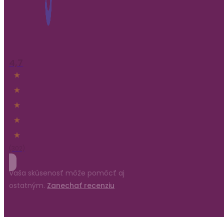
4,7
(302)
Vaša skúsenosť môže pomôcť aj
ostatným.
Zanechať recenziu