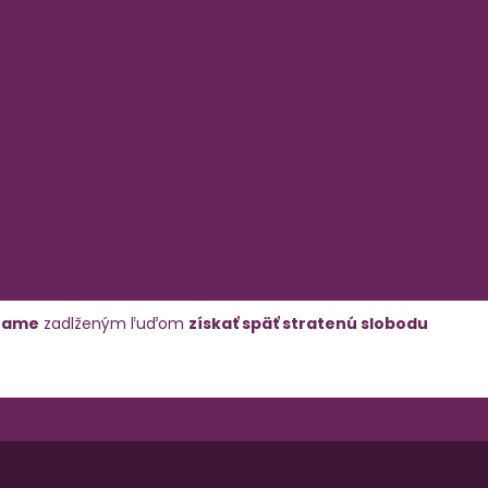
hame
zadlženým ľuďom
získať späť stratenú slobodu