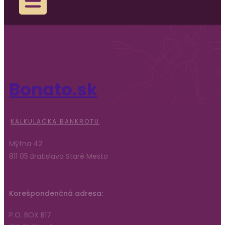
Bonato.sk
KALKULAČKA BANKROTU
Mýtna 42
811 05 Bratislava Staré Mesto
Korešpondenčná adresa:
P.O. BOX B17