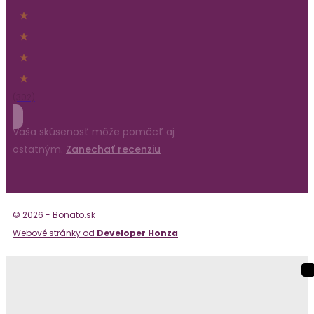
(302)
Vaša skúsenosť môže pomôcť aj
ostatným.
Zanechať recenziu
© 2026 - Bonato.sk
Webové stránky od
Developer Honza