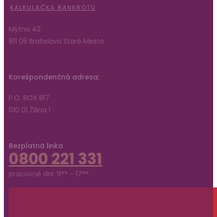
KALKULAČKA BANKROTU
Mýtna 42
811 05 Bratislava Staré Mesto
Korešpondenčná adresa:
P.O. BOX B17
010 01 Žilina 1
Bezplatná linka
0800 221 331
pracovné dni: 9°° - 17°°