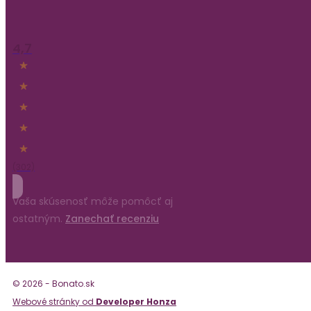
4,7
(302)
Vaša skúsenosť môže pomôcť aj
ostatným.
Zanechať recenziu
© 2026 - Bonato.sk
Webové stránky od
Developer Honza