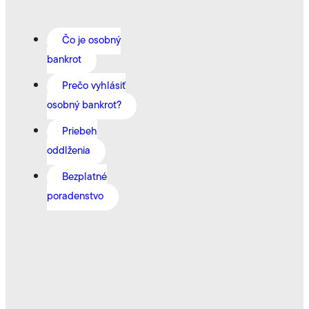
Čo je osobný
bankrot
Prečo vyhlásiť
osobný bankrot?
Priebeh
oddlženia
Bezplatné
poradenstvo