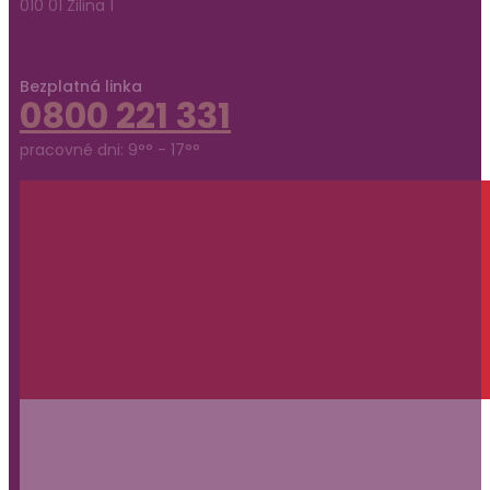
010 01 Žilina 1
Bezplatná linka
0800 221 331
pracovné dni: 9°° - 17°°