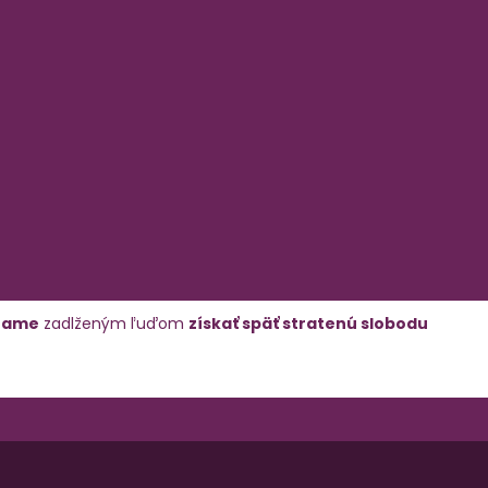
hame
zadlženým ľuďom
získať späť stratenú slobodu