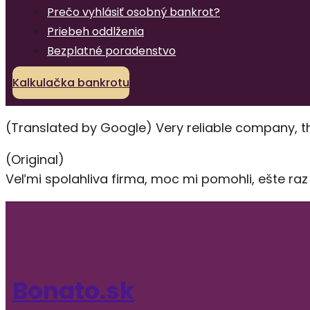
Prečo vyhlásiť osobný bankrot?
Priebeh oddlženia
Bezplatné poradenstvo
Kalkulačka bankrotu
(Translated by Google) Very reliable company, t
(Original)
Veľmi spolahliva firma, moc mi pomohli, ešte ra
Bonato.sk