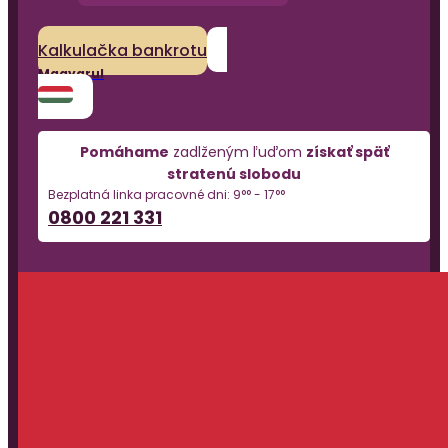
Kalkulačka bankrotu
Magyarul
Pomáhame
zadlženým ľuďom
získať späť
stratenú slobodu
Bezplatná linka pracovné dni: 9°° - 17°°
0800 221 331