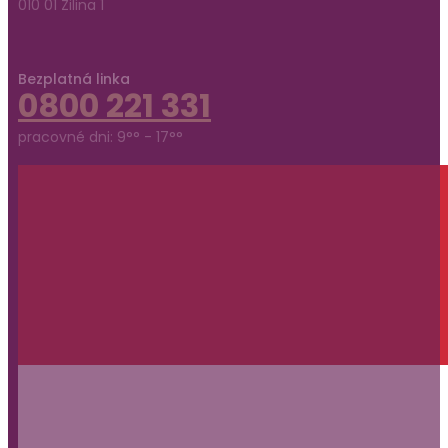
010 01 Žilina 1
Bezplatná linka
0800 221 331
pracovné dni: 9°° - 17°°