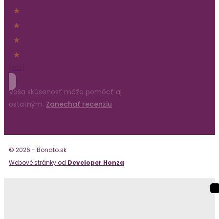
(302)
Vaša skúsenosť môže pomôcť aj
ostatným.
Zanechať recenziu
© 2026 - Bonato.sk
Webové stránky od
Developer Honza