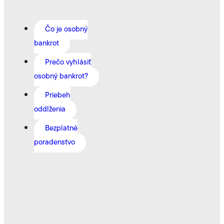
Čo je osobný
bankrot
Prečo vyhlásiť
osobný bankrot?
Priebeh
oddlženia
Bezplatné
poradenstvo