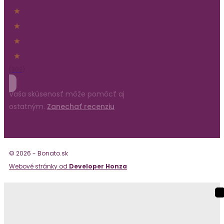
(302)
Vaša skúsenosť môže pomôcť aj
ostatným.
Zanechať recenziu
© 2026 - Bonato.sk
Webové stránky od
Developer Honza