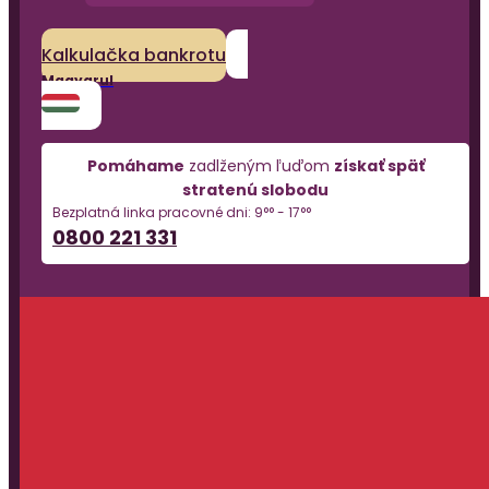
Kalkulačka bankrotu
Magyarul
Pomáhame
zadlženým ľuďom
získať späť
stratenú slobodu
Bezplatná linka pracovné dni: 9°° - 17°°
0800 221 331