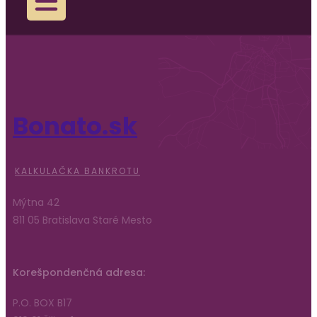
Bonato.sk
KALKULAČKA BANKROTU
Mýtna 42
811 05 Bratislava Staré Mesto
Korešpondenčná adresa:
P.O. BOX B17