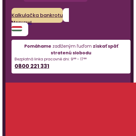
Kalkulačka bankrotu
Magyarul
Pomáhame
zadlženým ľuďom
získať späť
stratenú slobodu
Bezplatná linka pracovné dni: 9°° - 17°°
0800 221 331