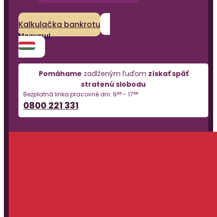
Kalkulačka bankrotu
Magyarul
Pomáhame
zadlženým ľuďom
získať späť
stratenú slobodu
Bezplatná linka pracovné dni: 9°° - 17°°
0800 221 331