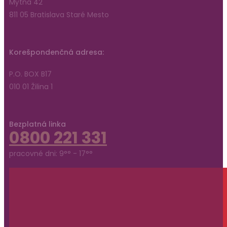
Mýtna 42
811 05 Bratislava Staré Mesto
Korešpondenčná adresa:
P.O. BOX B17
010 01 Žilina 1
Bezplatná linka
0800 221 331
pracovné dni: 9°° - 17°°