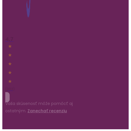
4,7
(302)
Vaša skúsenosť môže pomôcť aj
ostatným.
Zanechať recenziu