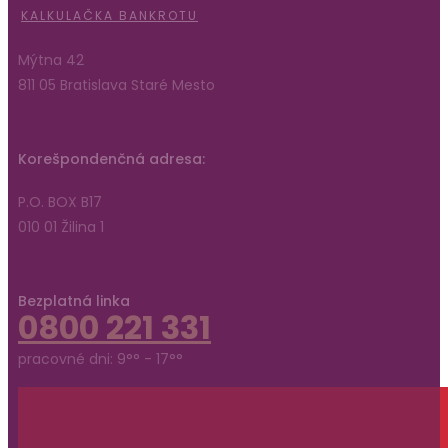
KALKULAČKA BANKROTU
Mýtna 42
811 05 Bratislava Staré Mesto
Korešpondenčná adresa:
P.O. BOX B17
010 01 Žilina 1
Bezplatná linka
0800 221 331
pracovné dni: 9°° - 17°°