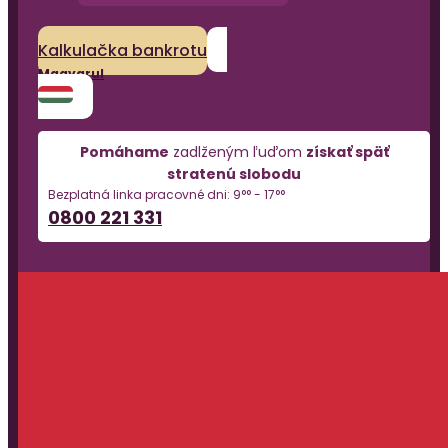
Kalkulačka bankrotu
Magyarul
Pomáhame
zadlženým ľuďom
získať späť
stratenú slobodu
Bezplatná linka pracovné dni: 9°° - 17°°
0800 221 331