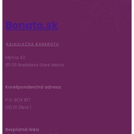
Bonato.sk
KALKULAČKA BANKROTU
Mýtna 42
811 05 Bratislava Staré Mesto
Korešpondenčná adresa:
P.O. BOX B17
010 01 Žilina 1
Bezplatná linka