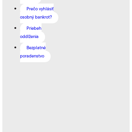
Prečo vyhlásiť
osobný bankrot?
Priebeh
oddlženia
Bezplatné
poradenstvo