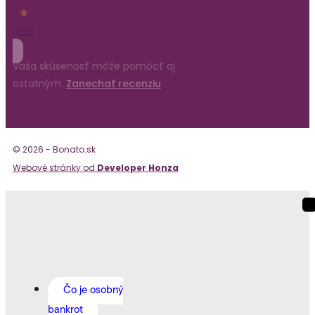
(302)
Vaša skúsenosť môže pomôcť aj
ostatným.
Zanechať recenziu
© 2026 - Bonato.sk
Webové stránky od
Developer Honza
Čo je osobný
bankrot